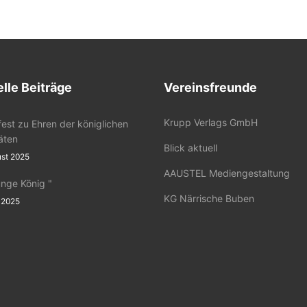
lle Beiträge
Vereinsfreunde
Krupp Verlags GmbH
fest zu Ehren der königlichen
äten
Blick aktuell
ust 2025
AAUSTEL Mediengestaltung
unge König "
KG Närrische Buben
i 2025