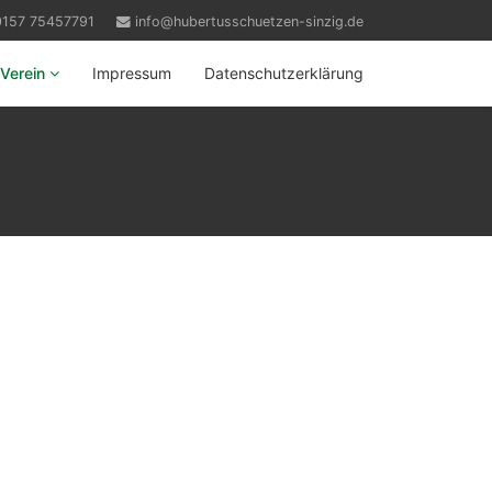
0157 75457791
info@hubertusschuetzen-sinzig.de
Verein
Impressum
Datenschutzerklärung