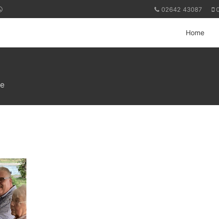
02642 43087
Home
ie